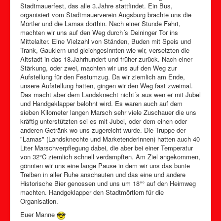
Stadtmauerfest, das alle 3.Jahre stattfindet. Ein Bus,
organisiert vom Stadtmauerverein Augsburg brachte uns die
Mörtler und die Lamas dorthin. Nach einer Stunde Fahrt,
machten wir uns auf den Weg durch´s Deininger Tor ins
Mittelalter. Eine Vielzahl von Ständen, Buden mit Speis und
Trank, Gauklern und gleichgesinnten wie wir, versetzten die
Altstadt in das 18.Jahrhundert und früher zurück. Nach einer
Stärkung, oder zwei, machten wir uns auf den Weg zur
Aufstellung für den Festumzug. Da wir ziemlich am Ende,
unsere Aufstellung hatten, gingen wir den Weg fast zweimal.
Das macht aber dem Landsknecht nicht´s aus wen er mit Jubel
und Handgeklapper belohnt wird. Es waren auch auf dem
sieben Kilometer langen Marsch sehr viele Zuschauer die uns
kräftig unterstützten sei es mit Jubel, oder dem einen oder
anderen Getränk wo uns zugereicht wurde. Die Truppe der
"Lamas" (Landsknechte und Marketenderinnen) hatten auch 40
Liter Marschverpflegung dabei, die aber bei einer Temperatur
von 32°C ziemlich schnell verdampften. Am Ziel angekommen,
gönnten wir uns eine lange Pause in dem wir uns das bunte
Treiben in aller Ruhe anschauten und das eine und andere
Historische Bier genossen und uns um 18°° auf den Heimweg
machten. Handgeklapper den Stadtmörtlern für die
Organisation.
Euer Manne